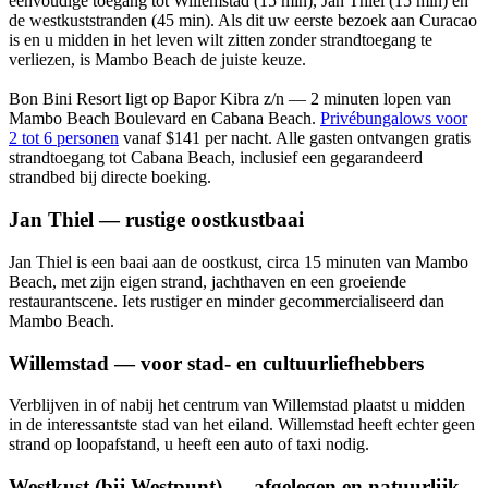
eenvoudige toegang tot Willemstad (15 min), Jan Thiel (15 min) en
de westkuststranden (45 min). Als dit uw eerste bezoek aan Curacao
is en u midden in het leven wilt zitten zonder strandtoegang te
verliezen, is Mambo Beach de juiste keuze.
Bon Bini Resort ligt op Bapor Kibra z/n — 2 minuten lopen van
Mambo Beach Boulevard en Cabana Beach.
Privébungalows voor
2 tot 6 personen
vanaf $141 per nacht. Alle gasten ontvangen gratis
strandtoegang tot Cabana Beach, inclusief een gegarandeerd
strandbed bij directe boeking.
Jan Thiel — rustige oostkustbaai
Jan Thiel is een baai aan de oostkust, circa 15 minuten van Mambo
Beach, met zijn eigen strand, jachthaven en een groeiende
restaurantscene. Iets rustiger en minder gecommercialiseerd dan
Mambo Beach.
Willemstad — voor stad- en cultuurliefhebbers
Verblijven in of nabij het centrum van Willemstad plaatst u midden
in de interessantste stad van het eiland. Willemstad heeft echter geen
strand op loopafstand, u heeft een auto of taxi nodig.
Westkust (bij Westpunt) — afgelegen en natuurlijk