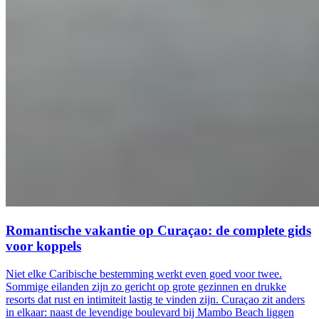
Romantische vakantie op Curaçao: de complete gids
voor koppels
Niet elke Caribische bestemming werkt even goed voor twee.
Sommige eilanden zijn zo gericht op grote gezinnen en drukke
resorts dat rust en intimiteit lastig te vinden zijn. Curaçao zit anders
in elkaar: naast de levendige boulevard bij Mambo Beach liggen