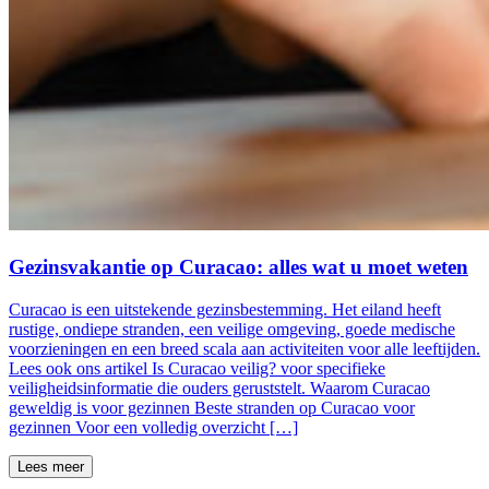
Gezinsvakantie op Curacao: alles wat u moet weten
Curacao is een uitstekende gezinsbestemming. Het eiland heeft
rustige, ondiepe stranden, een veilige omgeving, goede medische
voorzieningen en een breed scala aan activiteiten voor alle leeftijden.
Lees ook ons artikel Is Curacao veilig? voor specifieke
veiligheidsinformatie die ouders geruststelt. Waarom Curacao
geweldig is voor gezinnen Beste stranden op Curacao voor
gezinnen Voor een volledig overzicht […]
Lees meer