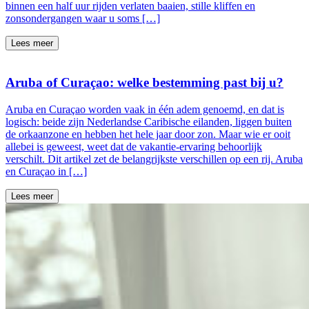
binnen een half uur rijden verlaten baaien, stille kliffen en
zonsondergangen waar u soms […]
Lees meer
Aruba of Curaçao: welke bestemming past bij u?
Aruba en Curaçao worden vaak in één adem genoemd, en dat is
logisch: beide zijn Nederlandse Caribische eilanden, liggen buiten
de orkaanzone en hebben het hele jaar door zon. Maar wie er ooit
allebei is geweest, weet dat de vakantie-ervaring behoorlijk
verschilt. Dit artikel zet de belangrijkste verschillen op een rij. Aruba
en Curaçao in […]
Lees meer