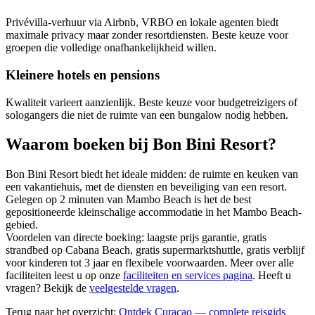
Privévilla-verhuur via Airbnb, VRBO en lokale agenten biedt
maximale privacy maar zonder resortdiensten. Beste keuze voor
groepen die volledige onafhankelijkheid willen.
Kleinere hotels en pensions
Kwaliteit varieert aanzienlijk. Beste keuze voor budgetreizigers of
sologangers die niet de ruimte van een bungalow nodig hebben.
Waarom boeken bij Bon Bini Resort?
Bon Bini Resort biedt het ideale midden: de ruimte en keuken van
een vakantiehuis, met de diensten en beveiliging van een resort.
Gelegen op 2 minuten van Mambo Beach is het de best
gepositioneerde kleinschalige accommodatie in het Mambo Beach-
gebied.
Voordelen van directe boeking: laagste prijs garantie, gratis
strandbed op Cabana Beach, gratis supermarktshuttle, gratis verblijf
voor kinderen tot 3 jaar en flexibele voorwaarden. Meer over alle
faciliteiten leest u op onze
faciliteiten en services pagina
. Heeft u
vragen? Bekijk de
veelgestelde vragen
.
Terug naar het overzicht:
Ontdek Curacao — complete reisgids