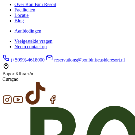
Over Bon Bini Resort
Faciliteiten
Locatie
Blog
Aanbiedingen
Veelgestelde vragen
Neem contact op
(+5999)-4618000
reservations@bonbiniseasideresort.nl
Bapor Kibra z/n
Curaçao