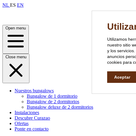
NL
ES
EN
Utiliz
Open menu
Utilizamos her
nuestro sitio w
y los servicio
anuncios perso
Close menu
cookies para cu
Aceptar
Nuestros bungalows
Bungalow de 1 dormitorio
Bungalow de 2 dormitorios
Bungalow deluxe de 2 dormitorios
Instalaciones
Descubre Curazao
Ofertas
Ponte en contacto